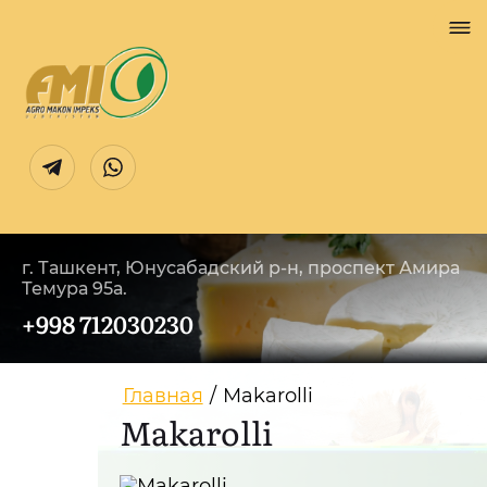
г. Ташкент, Юнусабадский р-н, проспект Амира
Темура 95а.
+998 712030230
Главная
/
Makarolli
Makarolli